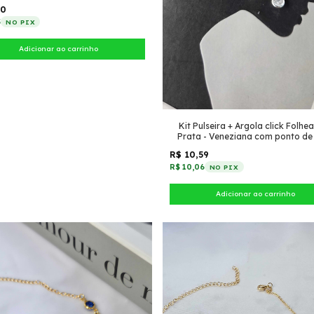
00
5
NO PIX
Kit Pulseira + Argola click Folhe
Prata - Veneziana com ponto de 
Argola pequena lisa click
R$ 10,59
R$ 10,06
NO PIX