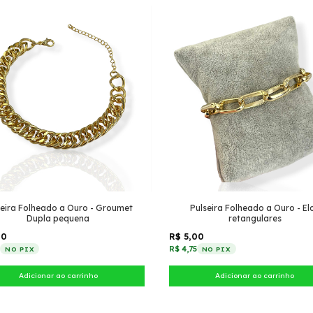
seira Folheado a Ouro - Groumet
Pulseira Folheado a Ouro - El
Dupla pequena
retangulares
00
R$ 5,00
5
R$ 4,75
NO PIX
NO PIX