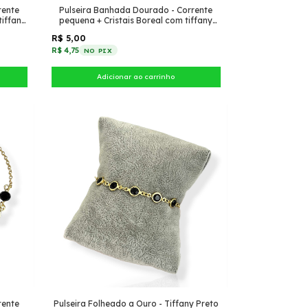
rente
Pulseira Banhada Dourado - Corrente
tiffany
pequena + Cristais Boreal com tiffany
pontudo
R$ 5,00
R$ 4,75
NO PIX
rente
Pulseira Folheado a Ouro - Tiffany Preto