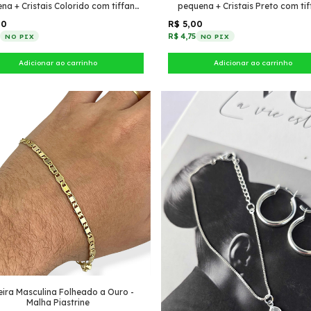
na + Cristais Colorido com tiffany
pequena + Cristais Preto com ti
pontudo
pontudo
00
R$ 5,00
5
R$ 4,75
NO PIX
NO PIX
eira Masculina Folheado a Ouro -
Malha Piastrine