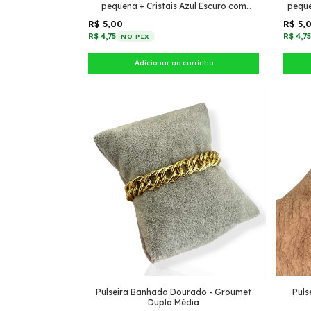
pequena + Cristais Azul Escuro com
peque
tiffany pontudo
R$ 5,00
R$ 5,
R$ 4,75
R$ 4,7
NO PIX
Pulseira Banhada Dourado - Groumet
Puls
Dupla Média