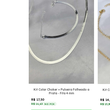
Kit Colar Choker + Pulseira Folheado a
Kit C
Prata - Fita 4 mm
R$ 17,50
R$ 14
R$ 16,63
R$ 13,
NO PIX