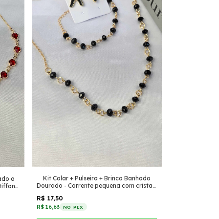
Kit Colar + Pulseira + Brinco Banhado
eado a
Dourado - Corrente pequena com cristais
tiffany
+ estrela pequena Preto
R$ 17,50
R$ 16,63
NO PIX