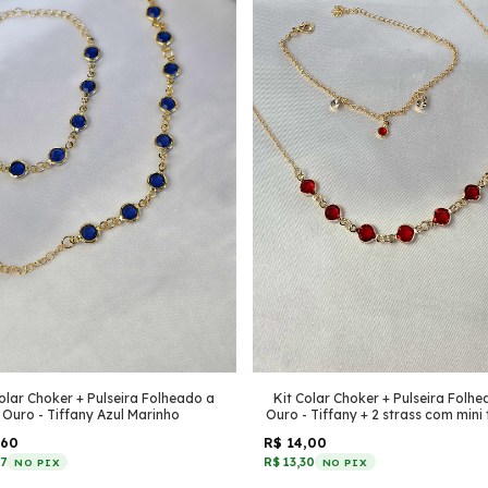
olar Choker + Pulseira Folheado a
Kit Colar Choker + Pulseira Folh
Ouro - Tiffany Azul Marinho
Ouro - Tiffany + 2 strass com mini 
Vermelho
,60
R$ 14,00
87
R$ 13,30
NO PIX
NO PIX