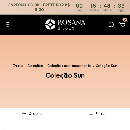
ESPECIAL 08.08 - FRETE POR R$
00
:
15
:
48
:
32
8,00
Dia(s)
Hora(s)
Min(s)
Seg(s)
0
Início
.
Coleções
.
Coleções por lançamento
.
Coleção Sun
Coleção Sun
Ordenar
Filtrar