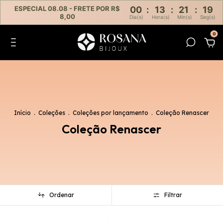
ESPECIAL 08.08 - FRETE POR R$
00
:
13
:
21
:
18
8,00
Dia(s)
Hora(s)
Min(s)
Seg(s)
0
Início
.
Coleções
.
Coleções por lançamento
.
Coleção Renascer
Coleção Renascer
Ordenar
Filtrar