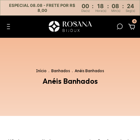
ESPECIAL 08.08 - FRETE POR R$
00
:
18
:
08
:
24
8,00
Dia(s)
Hora(s)
Min(s)
Seg(s)
0
Início
.
Banhados
.
Anéis Banhados
Anéis Banhados