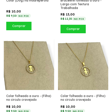
Colar (Dog) na madrepérola
Bracelete folheado a ouro -
Largo com Textura
Trabalhada
R$ 10,00
R$ 13,00
R$ 9,50
NO PIX
R$ 12,35
NO PIX
Comprar
Comprar
Colar folheado a ouro - (Filha)
Colar folheado a ouro - (Filho)
no circulo cravejado
no circulo cravejado
R$ 10,00
R$ 10,00
R$ 9,50
R$ 9,50
NO PIX
NO PIX