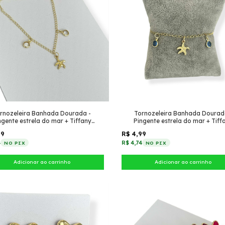
rnozeleira Banhada Dourada -
Tornozeleira Banhada Dourad
ngente estrela do mar + Tiffany
Pingente estrela do mar + Tiff
pendurado (Transparente)
pendurado (Azul Inverno)
99
R$ 4,99
4
R$ 4,74
NO PIX
NO PIX