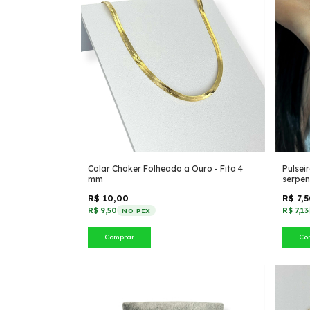
Colar Choker Folheado a Ouro - Fita 4
Pulsei
mm
serpe
R$ 10,00
R$ 7,
R$ 9,50
R$ 7,13
NO PIX
Comprar
Co