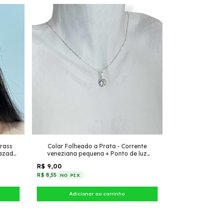
trass
Colar Folheado a Prata - Corrente
vazado
veneziana pequena + Ponto de luz
pendurado
R$ 9,00
R$ 8,55
NO PIX