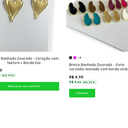
+4
o Banhado Dourado - Coração com
textura + Borda lisa
Brinco Banhado Dourado - Gota
curvada resinada com borda ond
50
8
NO PIX
R$ 4,90
R$ 4,66
NO PIX
Comprar