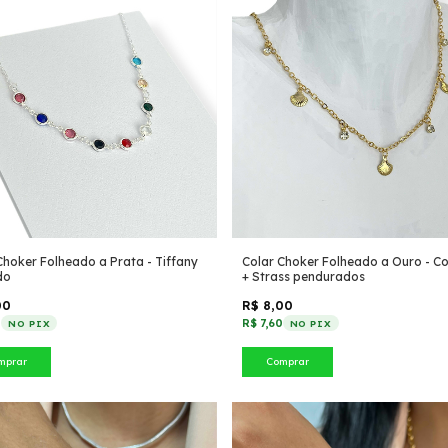
Choker Folheado a Prata - Tiffany
Colar Choker Folheado a Ouro - C
do
+ Strass pendurados
00
R$ 8,00
0
R$ 7,60
NO PIX
NO PIX
mprar
Comprar