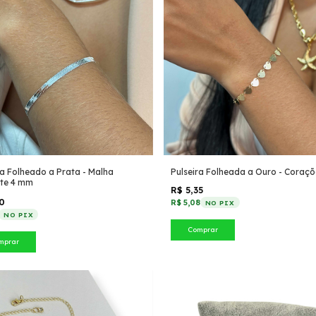
ra Folheado a Prata - Malha
Pulseira Folheada a Ouro - Coraçõ
nte 4 mm
R$ 5,35
50
R$ 5,08
NO PIX
NO PIX
Comprar
mprar