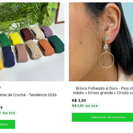
9
Brinco Folheado a Ouro - Pino s
médio + Strass grande + Círculo 
etes de Crochê - Tendência 2026
fino com textura
R$ 3,50
R$ 3,33
NO PIX
99
9
NO PIX
mprar