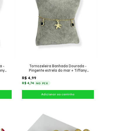
a -
Tornozeleira Banhada Dourada -
any
Pingente estrela do mar + Tiffany
pendurado (Preto)
R$ 4,99
R$ 4,74
NO PIX