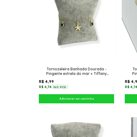
Tornozeleira Banhada Dourada -
To
Pingente estrela do mar + Tiffany
Pi
pendurado (Esmeralda)
R$ 4,99
R$ 4,
R$ 4,74
R$ 4,7
NO PIX