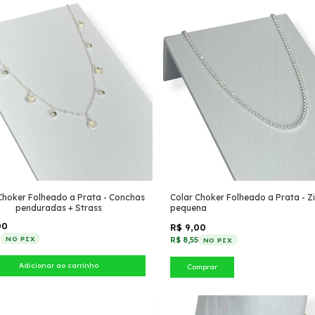
Choker Folheado a Prata - Conchas
Colar Choker Folheado a Prata - Z
penduradas + Strass
pequena
00
R$ 9,00
0
NO PIX
R$ 8,55
NO PIX
Comprar