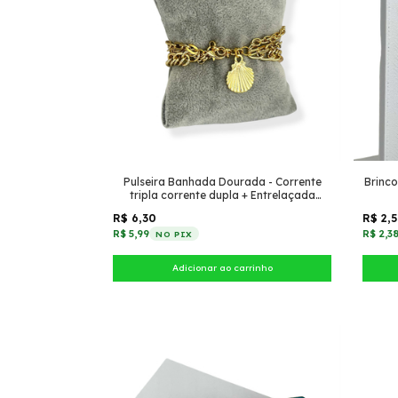
Pulseira Banhada Dourada - Corrente
Brinc
tripla corrente dupla + Entrelaçada
pequena + Elos + Pingente concha
R$ 6,30
R$ 2,
R$ 5,99
R$ 2,3
NO PIX