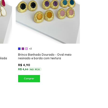
+2
Brinco Banhado Dourado - Oval meio
ulada
resinado e borda com textura
R$ 4,90
R$ 4,66
NO PIX
Comprar