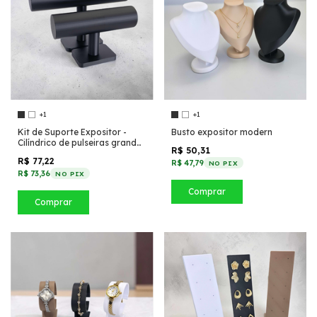
+1
+1
Kit de Suporte Expositor -
Busto expositor modern
Cilíndrico de pulseiras grande
R$ 50,31
e médio
R$ 77,22
R$ 47,79
NO PIX
R$ 73,36
NO PIX
Comprar
Comprar